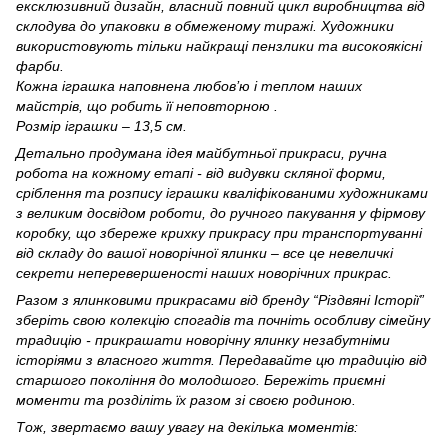
ексклюзивний дизайн, власний повний цикл виробництва від
склодува до упаковки в обмеженому тиражі. Художники
використовують тільки найкращі пензлики та високоякісні
фарби.
Кожна іграшка наповнена любов’ю і теплом наших
майстрів, що робить її неповторною .
Розмір іграшки –
13,5 см
.
Детально продумана ідея майбутньої прикраси, ручна
робота на кожному етапі - від видувки скляної форми,
сріблення та розпису іграшки кваліфікованими художниками
з великим досвідом роботи, до ручного пакування у фірмову
коробку, що збереже крихку прикрасу при транспортуванні
від складу до вашої новорічної ялинки – все це невеличкі
секрети неперевершеності наших новорічних прикрас.
Разом з ялинковими прикрасами від бренду “Різдвяні Історії”
зберіть свою колекцію спогадів та почніть особливу сімейну
традицію - прикрашати новорічну ялинку незабутніми
історіями з власного життя. Передавайте цю традицію від
старшого покоління до молодшого. Бережіть приємні
моменти та розділіть їх разом зі своєю родиною.
Тож, звертаємо вашу увагу на декілька моментів: