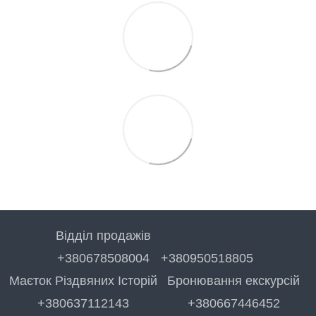
Відділ продажів
+380678508004
+380950518805
Маєток Різдвяних Історій
Бронювання екскурсій
+380637112143
+380667446452