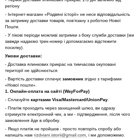
регіону
- Інтернет-магазин «Різдвяні історії» не несе відповідальність
за затримку доставки товарів, пов’язану з роботою Нової
Пошти.
- У пікові періоди можливі затримки з боку служби доставки (ми
завжди надаємо трек-номер і допомагаємо відстежити
посилку).
Умови доставки:
- Доставка ялинкових прикрас на тимчасова окуповані
території не здійснюється.
- Вартість доставки сплачує
замовник
згідно з тарифами
«Нової пошти».
1. Онлайн-оплата на сайті (WayForPay)
- Сплачуйте
картками Visa/Mastercard/UnionPay
.
- Платіж проходить через захищений шлюз, ви одразу
отримуєте електронний чек, а ми - підтвердження, після чого
замовлення йде в обробку.
- Якщо платіж не пройшов - просто повторіть спробу або
напишіть нам
rizdviani.istorii@gmail.com
, і ми допоможемо.