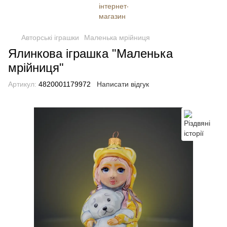
Авторські іграшки
Маленька мрійниця
Ялинкова іграшка "Маленька
мрійниця"
Артикул:
4820001179972
Написати відгук