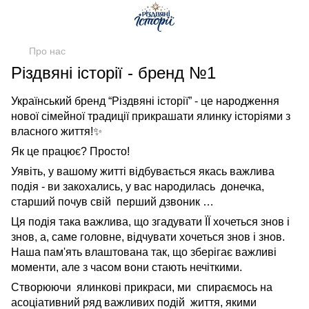
Про нас
Різдвяні історії - бренд №1
Український бренд “Різдвяні історії” - це народження
нової сімейної традиції прикрашати ялинку історіями з
власного життя!
✨
Як це працює? Просто!
Уявіть, у вашому житті відбувається якась важлива
подія - ви закохались, у вас народилась донечка,
старший почув свій перший дзвоник …
Ця подія така важлива, що згадувати ЇЇ хочеться знов і
знов, а, саме головне, відчувати хочеться знов і знов.
Наша пам'ять влаштована так, що зберігає важливі
моменти, але з часом вони стають нечіткими.
Створюючи ялинкові прикраси, ми спираємось на
асоціативний ряд важливих подій життя, якими