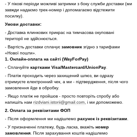
- У пікові періоди можливі затримки з боку служби доставки (ми
завжди надаємо трек-номер і допомагаємо відстежити
посилку).
Умови доставки:
- Доставка ялинкових прикрас на тимчасова окуповані
території не здійснюється.
- Вартість доставки сплачує
замовник
згідно з тарифами
«Нової пошти».
1. Онлайн-оплата на сайті (WayForPay)
- Сплачуйте
картками Visa/Mastercard/UnionPay
.
- Платіж проходить через захищений шлюз, ви одразу
отримуєте електронний чек, а ми - підтвердження, після чого
замовлення йде в обробку.
- Якщо платіж не пройшов - просто повторіть спробу або
напишіть нам
rizdviani.istorii@gmail.com
, і ми допоможемо.
2. Оплата за реквізитами ФОП
- Після оформлення ми надішлемо
рахунок із реквізитами
.
- У призначенні платежу, будь ласка, вкажіть
номер
замовлення
. Після зарахування коштів надішлемо