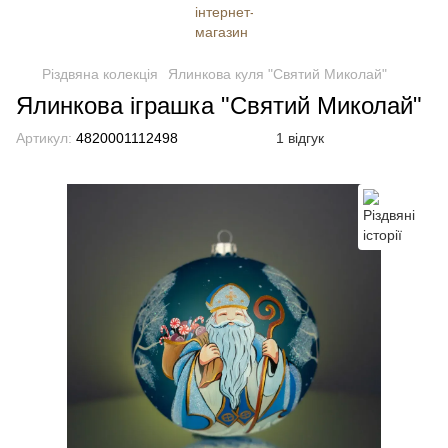
Різдвяна колекція
Ялинкова куля "Святий Миколай"
Ялинкова іграшка "Святий Миколай"
Артикул:
4820001112498
1 відгук