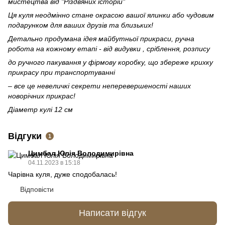
мистецтва від "Різдвяних історій"
Ця куля неодмінно стане окрасою вашої ялинки або чудовим
подарунком для ваших друзів та близьких!
Детально продумана ідея майбутньої прикраси, ручна
робота на кожному етапі - від видувки , сріблення, розпису
до ручного пакування у фірмову коробку, що збереже крихку
прикрасу при транспортуванні
– все це невеличкі секрети неперевершеності наших
новорічних прикрас!
Діаметр кулі 12 см
Відгуки
1
Цимбал Юлія Володимирівна
04.11.2023 в 15:18
Чарівна куля, дуже сподобалась!
Відповісти
Написати відгук