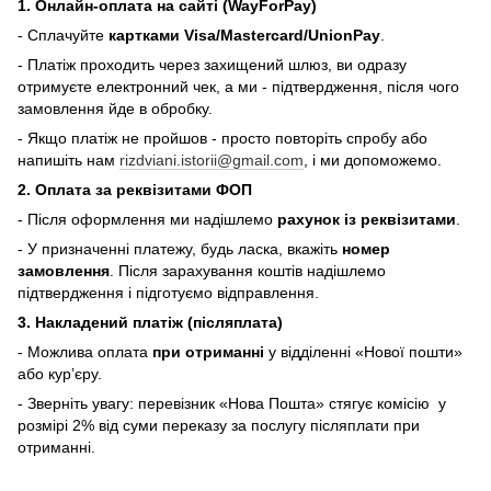
1. Онлайн-оплата на сайті (WayForPay)
- Сплачуйте
картками Visa/Mastercard/UnionPay
.
- Платіж проходить через захищений шлюз, ви одразу
отримуєте електронний чек, а ми - підтвердження, після чого
замовлення йде в обробку.
- Якщо платіж не пройшов - просто повторіть спробу або
напишіть нам
rizdviani.istorii@gmail.com
, і ми допоможемо.
2. Оплата за реквізитами ФОП
- Після оформлення ми надішлемо
рахунок із реквізитами
.
- У призначенні платежу, будь ласка, вкажіть
номер
замовлення
. Після зарахування коштів надішлемо
підтвердження і підготуємо відправлення.
3. Накладений платіж (післяплата)
- Можлива оплата
при отриманні
у відділенні «Нової пошти»
або кур’єру.
- Зверніть увагу: перевізник «Нова Пошта» стягує комісію у
розмірі 2% від суми переказу
за послугу післяплати при
отриманні.