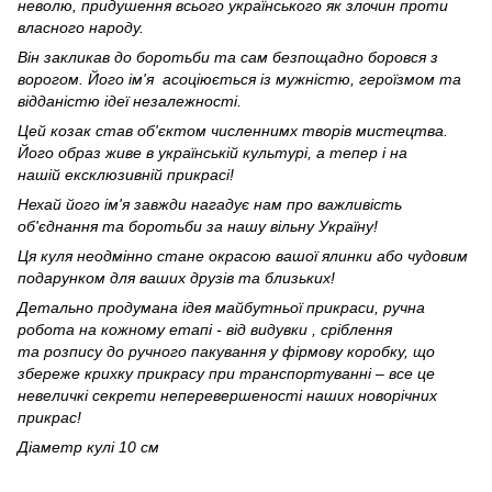
неволю, придушення всього українського як злочин проти
власного народу.
Він закликав до боротьби та сам безпощадно боровся з
ворогом. Його ім'я асоціюється із мужністю, героїзмом та
відданістю ідеї незалежності.
Цей козак став об'єктом численнимх творів мистецтва.
Його образ живе в українській культурі, а тепер і на
нашій ексклюзивній прикрасі!
Нехай його ім'я завжди нагадує нам про важливість
об'єднання та боротьби за нашу вільну Україну!
Ця куля неодмінно стане окрасою вашої ялинки або чудовим
подарунком для ваших друзів та близьких!
Детально продумана ідея майбутньої прикраси, ручна
робота на кожному етапі - від видувки , сріблення
та розпису до ручного пакування у фірмову коробку, що
збереже крихку прикрасу при транспортуванні – все це
невеличкі секрети неперевершеності наших новорічних
прикрас!
Діаметр кулі 10 см