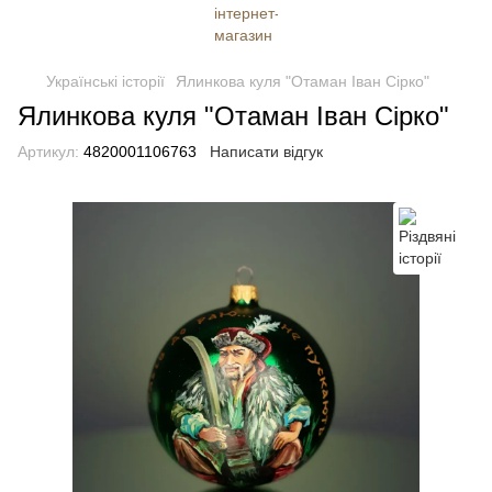
Українські історії
Ялинкова куля "Отаман Іван Сірко"
Ялинкова куля "Отаман Іван Сірко"
Артикул:
4820001106763
Написати відгук