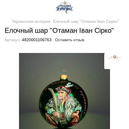
Украинские истории
Елочный шар "Отаман Іван Сирко"
Елочный шар "Отаман Іван Сірко"
Артикул:
4820001106763
Оставить отзыв