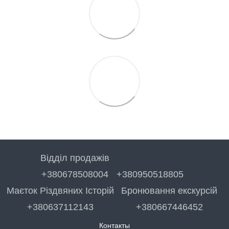
Відділ продажів
+380678508004
+380950518805
Маєток Різдвяних Історій
Бронювання екскурсій
+380637112143
+380667446452
Контакты