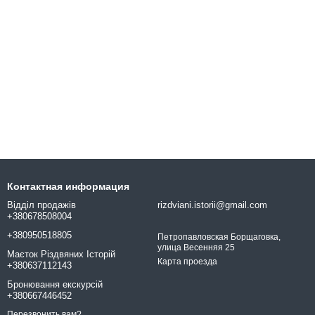
Контактная информация
Відділ продажів
rizdviani.istorii@gmail.com
+380678508004
+380950518805
Петропавловская Борщаговка,
улица Весенняя 25
Маєток Різдвяних Історій
Карта проезда
+380637112143
Бронювання екскурсій
+380667446452
Перезвонить вам?