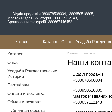
Перейти к основному контенту
Відділ продажів
+380678508004,
+380950518805,
Маєток Різдвяних Історій
+380637112143,
Бронювання екскурсій
+380667446452
Каталог
Каталог
О нас
Усадьба Рождестве
Отзывы
Каталог
Главная
Контакты
Наши конта
О нас
Усадьба Рождественских
Відділ продажів
Историй
+380678508004
Партнёрам
+380950518805
Оплата и доставка
Маєток Різдвяних І
Обмен и возврат
+380637112143
Публичная оферта