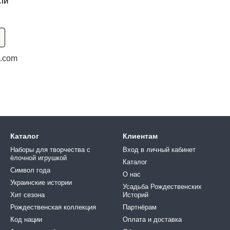
ій
l.com
Каталог
Клиентам
Наборы для творчества с
Вход в личный кабинет
ёлочной игрушкой
Каталог
Символ года
О нас
Украинские истории
Усадьба Рождественских
Хит сезона
Историй
Рождественская коллекция
Партнёрам
Код нации
Оплата и доставка