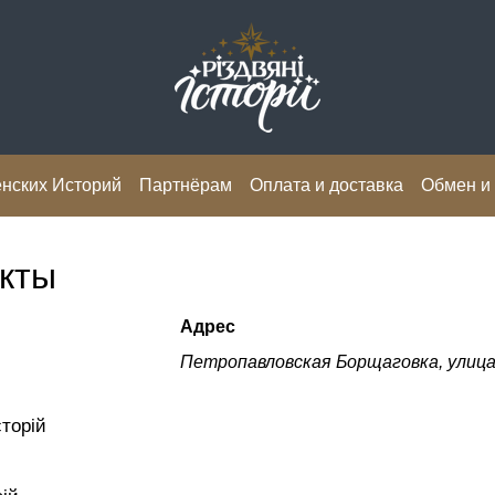
нских Историй
Партнёрам
Оплата и доставка
Обмен и
кты
Адрес
Петропавловская Борщаговка, улица
сторій