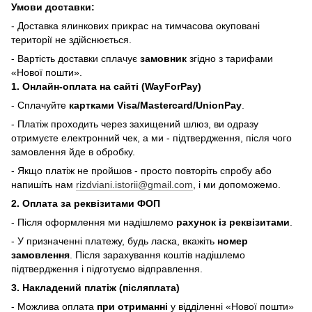
Умови доставки:
- Доставка ялинкових прикрас на тимчасова окуповані
території не здійснюється.
- Вартість доставки сплачує
замовник
згідно з тарифами
«Нової пошти».
1. Онлайн-оплата на сайті (WayForPay)
- Сплачуйте
картками Visa/Mastercard/UnionPay
.
- Платіж проходить через захищений шлюз, ви одразу
отримуєте електронний чек, а ми - підтвердження, після чого
замовлення йде в обробку.
- Якщо платіж не пройшов - просто повторіть спробу або
напишіть нам
rizdviani.istorii@gmail.com
, і ми допоможемо.
2. Оплата за реквізитами ФОП
- Після оформлення ми надішлемо
рахунок із реквізитами
.
- У призначенні платежу, будь ласка, вкажіть
номер
замовлення
. Після зарахування коштів надішлемо
підтвердження і підготуємо відправлення.
3. Накладений платіж (післяплата)
- Можлива оплата
при отриманні
у відділенні «Нової пошти»