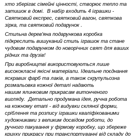
хто зберігає сімейні цінності, створює тепло та
затишок в домі. В набір входить 4 іграшки -
Святковий експрес, святковий вагон, святкова
зірка, та святковий подарунок .
Стильна дерев'яна подарункова коробка
підкреслить вишуканий стиль іграшок та стане
чудовим подарунком до новорічних свят для ваших
рідних та друзів!
При виробництві використовуються лише
висококласні якісні матеріали. Ідеальне поєднання
яскравих фарб та лаків, а також скрупульозна
розмальовка кожної деталі надають
нашим ялинковим прикрасам витонченого
вигляду. Детально продумана ідея, ручна робота
на кожному етапі - від видувки скляної форми,
сріблення та розпису іграшки кваліфікованими
художниками з великим досвідом роботи, до
ручного пакування у фірмову коробку, що збереже
крихку прикрасу при транспортуванні від складу до