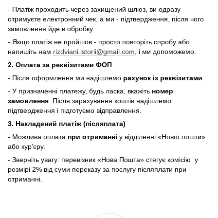
- Платіж проходить через захищений шлюз, ви одразу
отримуєте електронний чек, а ми - підтвердження, після чого
замовлення йде в обробку.
- Якщо платіж не пройшов - просто повторіть спробу або
напишіть нам
rizdviani.istorii@gmail.com
, і ми допоможемо.
2. Оплата за реквізитами ФОП
- Після оформлення ми надішлемо
рахунок із реквізитами
.
- У призначенні платежу, будь ласка, вкажіть
номер
замовлення
. Після зарахування коштів надішлемо
підтвердження і підготуємо відправлення.
3. Накладений платіж (післяплата)
- Можлива оплата
при отриманні
у відділенні «Нової пошти»
або кур’єру.
- Зверніть увагу: перевізник «Нова Пошта» стягує комісію у
розмірі 2% від суми переказу
за послугу післяплати при
отриманні.