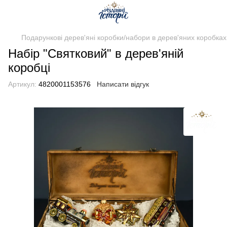
Подарункові дерев'яні коробки/набори в дерев'яних коробках
Набір "Святковий" в дерев'яній
коробці
Артикул:
4820001153576
Написати відгук