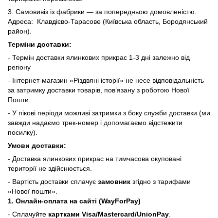
3. Самовивіз із фабрики — за попередньою домовленістю.
Адреса: Клавдієво-Тарасове (Київська область, Бородянський
район).
Терміни доставки:
- Термін доставки ялинкових прикрас 1-3 дні залежно від
регіону
- Інтернет-магазин «Різдвяні історії» не несе відповідальність
за затримку доставки товарів, пов’язану з роботою Нової
Пошти.
- У пікові періоди можливі затримки з боку служби доставки (ми
завжди надаємо трек-номер і допомагаємо відстежити
посилку).
Умови доставки:
- Доставка ялинкових прикрас на тимчасова окуповані
території не здійснюється.
- Вартість доставки сплачує
замовник
згідно з тарифами
«Нової пошти».
1. Онлайн-оплата на сайті (WayForPay)
- Сплачуйте
картками Visa/Mastercard/UnionPay
.