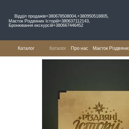
Перейти до основного контенту
Відділ продажів
+380678508004,
+380950518805,
Маєток Різдвяних Історій
+380637112143,
Бронювання екскурсій
+380667446452
Каталог
Каталог
Про нас
Маєток Різдвяних
Відгуки