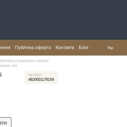
нення
Публічна оферта
Контакти
Блог
Укр
обки/набори в дерев'яних коробках
 іграшки_new
і
Артикул
4820001178159
ати