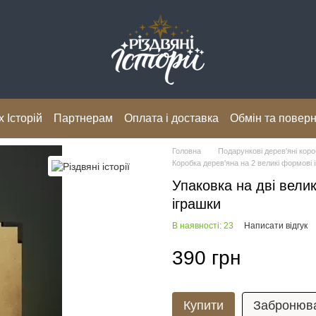
 Історій
Партнерам
Оплата і доставка
Обмін та повер
Головна
Подарункові дерев'яні кор
Коробка дерев'яна на 2 великі формові
Упаковка на дві велик
іграшки
В наявності: 23
Написати відгук
390 грн
Купити
Забронюв