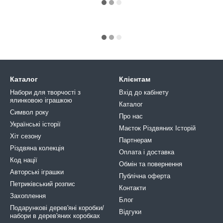
Каталог
Клієнтам
Набори для творчості з
Вхід до кабінету
ялинковою іграшкою
Каталог
Символ року
Про нас
Українські історії
Маєток Різдвяних Історій
Хіт сезону
Партнерам
Різдвяна колекція
Оплата і доставка
Код нації
Обмін та повернення
Авторські іграшки
Публічна оферта
Петриківський розпис
Контакти
Захоплення
Блог
Подарункові дерев'яні коробки/
Відгуки
набори в дерев'яних коробках