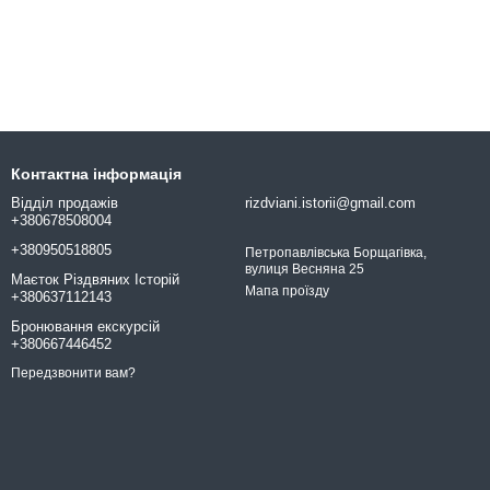
Контактна інформація
Відділ продажів
rizdviani.istorii@gmail.com
+380678508004
+380950518805
Петропавлівська Борщагівка,
вулиця Весняна 25
Маєток Різдвяних Історій
Мапа проїзду
+380637112143
Бронювання екскурсій
+380667446452
Передзвонити вам?