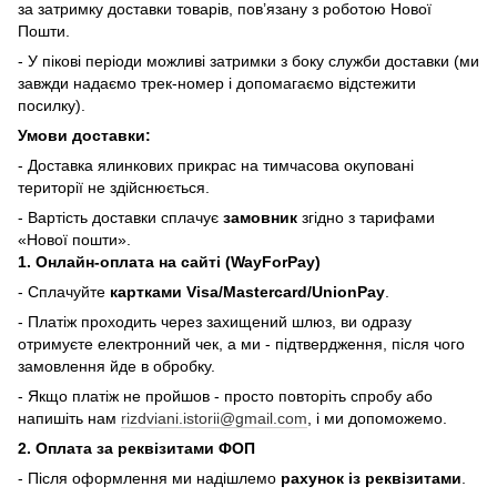
за затримку доставки товарів, пов’язану з роботою Нової
Пошти.
- У пікові періоди можливі затримки з боку служби доставки (ми
завжди надаємо трек-номер і допомагаємо відстежити
посилку).
Умови доставки:
- Доставка ялинкових прикрас на тимчасова окуповані
території не здійснюється.
- Вартість доставки сплачує
замовник
згідно з тарифами
«Нової пошти».
1. Онлайн-оплата на сайті (WayForPay)
- Сплачуйте
картками Visa/Mastercard/UnionPay
.
- Платіж проходить через захищений шлюз, ви одразу
отримуєте електронний чек, а ми - підтвердження, після чого
замовлення йде в обробку.
- Якщо платіж не пройшов - просто повторіть спробу або
напишіть нам
rizdviani.istorii@gmail.com
, і ми допоможемо.
2. Оплата за реквізитами ФОП
- Після оформлення ми надішлемо
рахунок із реквізитами
.