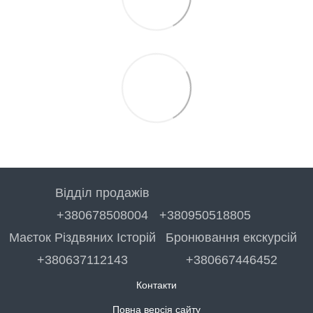
Відділ продажів
+380678508004
+380950518805
Маєток Різдвяних Історій
Бронювання екскурсій
+380637112143
+380667446452
Контакти
Повна версія сайту