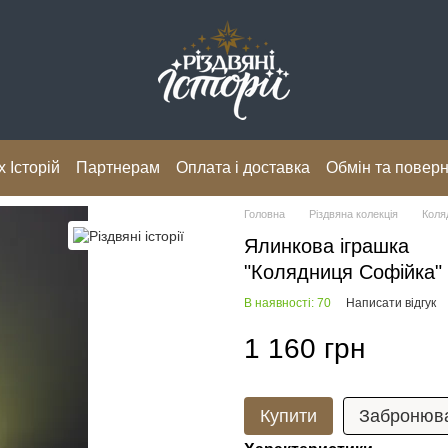
 Історій
Партнерам
Оплата і доставка
Обмін та повер
Головна
Різдвяна колекція
Коля
Ялинкова іграшка
"Колядниця Софійка"
В наявності: 70
Написати відгук
1 160 грн
Купити
Забронюв