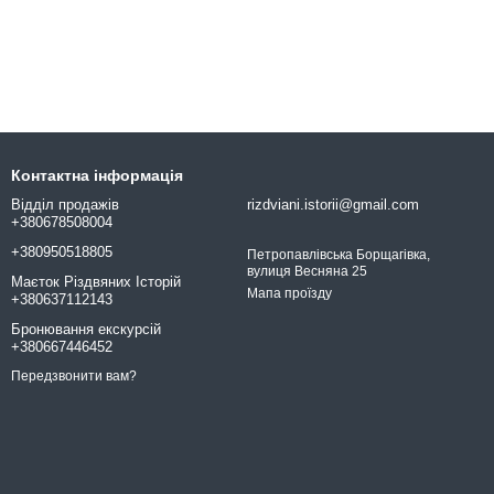
Контактна інформація
Відділ продажів
rizdviani.istorii@gmail.com
+380678508004
+380950518805
Петропавлівська Борщагівка,
вулиця Весняна 25
Маєток Різдвяних Історій
Мапа проїзду
+380637112143
Бронювання екскурсій
+380667446452
Передзвонити вам?