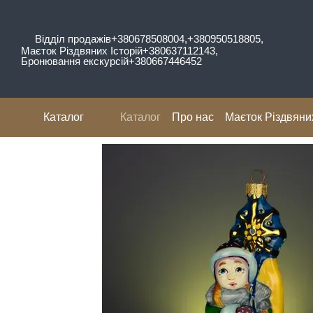
Перейти до основного контенту
Відділ продажів
+380678508004,
+380950518805,
Маєток Різдвяних Історій
+380637112143,
Бронювання екскурсій
+380667446452
Каталог
Каталог
Про нас
Маєток Різдвяних
Відгуки