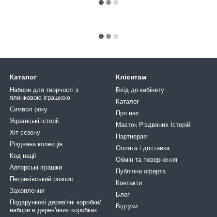
Каталог
Клієнтам
Набори для творчості з
Вхід до кабінету
ялинковою іграшкою
Каталог
Символ року
Про нас
Українські історії
Маєток Різдвяних Історій
Хіт сезону
Партнерам
Різдвяна колекція
Оплата і доставка
Код нації
Обмін та повернення
Авторські іграшки
Публічна оферта
Петриківський розпис
Контакти
Захоплення
Блог
Подарункові дерев'яні коробки/
Відгуки
набори в дерев'яних коробках