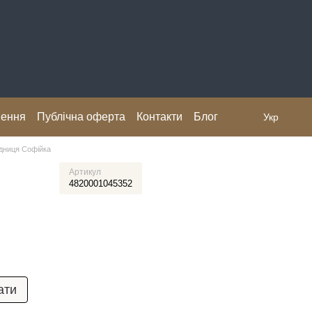
нення
Публічна оферта
Контакти
Блог
Укр
дниця Софійка
Артикул
4820001045352
ати