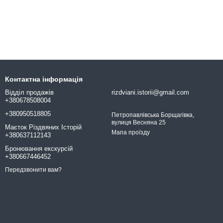
Контактна інформація
Відділ продажів
rizdviani.istorii@gmail.com
+380678508004
+380950518805
Петропавлівська Борщагівка,
вулиця Весняна 25
Маєток Різдвяних Історій
Мапа проїзду
+380637112143
Бронювання екскурсій
+380667446452
Передзвонити вам?