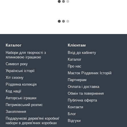
Каталог
Клієнтам
Набори для творчості з
Вхід до кабінету
ялинковою іграшкою
Каталог
Символ року
Про нас
Українські історії
Маєток Різдвяних Історій
Хіт сезону
Партнерам
Різдвяна колекція
Оплата і доставка
Код нації
Обмін та повернення
Авторські іграшки
Публічна оферта
Петриківський розпис
Контакти
Захоплення
Блог
Подарункові дерев'яні коробки/
Відгуки
набори в дерев'яних коробках