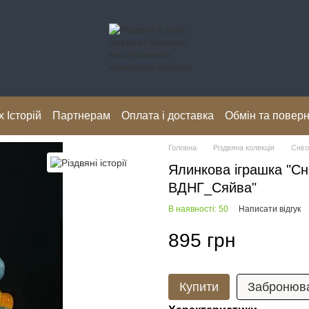
 Історій
Партнерам
Оплата і доставка
Обмін та повер
Головна
Різдвяна колекція
Сніг
Ялинкова іграшка "Сн
ВДНГ_Сяйва"
В наявності: 50
Написати відгук
895 грн
Купити
Забронюв