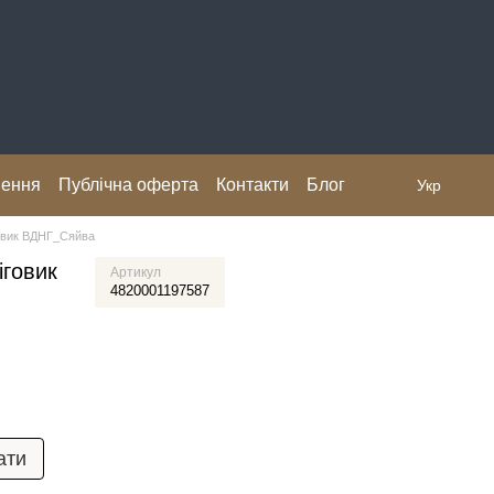
нення
Публічна оферта
Контакти
Блог
Укр
овик ВДНГ_Сяйва
іговик
Артикул
4820001197587
ати