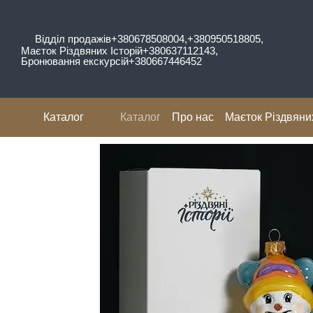
Перейти до основного контенту
Відділ продажів
+380678508004,
+380950518805,
Маєток Різдвяних Історій
+380637112143,
Бронювання екскурсій
+380667446452
Каталог
Каталог
Про нас
Маєток Різдвяних
Відгуки