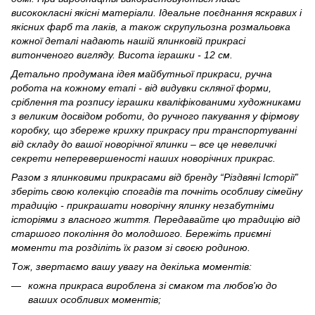
висококласні якісні матеріали. Ідеальне поєднання яскравих і
якісних фарб та лаків, а також скрупульозна розмальовка
кожної деталі надають нашій ялинковій прикрасі
витонченого вигляду. Висота іграшки - 12 см.
Детально продумана ідея майбутньої прикраси, ручна
робота на кожному етапі - від видувки скляної форми,
сріблення та розпису іграшки кваліфікованими художниками
з великим досвідом роботи, до ручного пакування у фірмову
коробку, що збереже крихку прикрасу при транспортуванні
від складу до вашої новорічної ялинки – все це невеличкі
секрети неперевершеності наших новорічних прикрас.
Разом з ялинковими прикрасами від бренду “Різдвяні Історії”
зберіть свою колекцію спогадів та почніть особливу сімейну
традицію - прикрашати новорічну ялинку незабутніми
історіями з власного життя. Передавайте цю традицію від
старшого покоління до молодшого. Бережіть приємні
моменти та розділіть їх разом зі своєю родиною.
Тож, звертаємо вашу увагу на декілька моментів:
кожна прикраса вироблена зі смаком та любов'ю до
ваших особливих моментів;