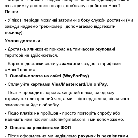
за затримку доставки товарів, пов’язану з роботою Нової
Пошти.
- У пікові періоди можливі затримки з боку служби доставки (ми
завжди надаємо трек-номер і допомагаємо відстежити
посилку).
Умови доставки:
- Доставка ялинкових прикрас на тимчасова окуповані
території не здійснюється.
- Вартість доставки сплачує
замовник
згідно з тарифами
«Нової пошти».
1. Онлайн-оплата на сайті (WayForPay)
- Сплачуйте
картками Visa/Mastercard/UnionPay
.
- Платіж проходить через захищений шлюз, ви одразу
отримуєте електронний чек, а ми - підтвердження, після чого
замовлення йде в обробку.
- Якщо платіж не пройшов - просто повторіть спробу або
напишіть нам
rizdviani.istorii@gmail.com
, і ми допоможемо.
2. Оплата за реквізитами ФОП
- Після оформлення ми надішлемо
рахунок із реквізитами
.