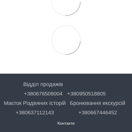
Відділ продажів
+380678508004
+380950518805
Маєток Різдвяних Історій
Бронювання екскурсій
+380637112143
+380667446452
Контакти