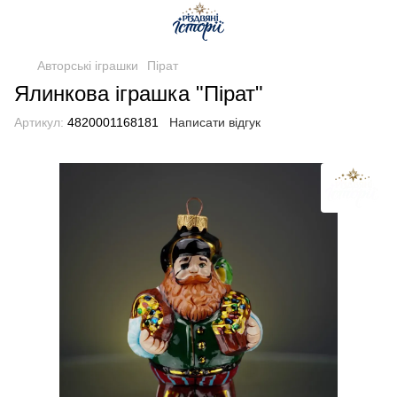
Авторські іграшки
Пірат
Ялинкова іграшка "Пірат"
Артикул:
4820001168181
Написати відгук