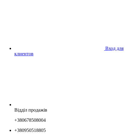
Вход для
клиентов
Відділ продажів
+380678508004
+380950518805