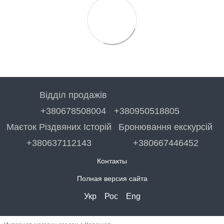
Відділ продажів
+380678508004
+380950518805
Маєток Різдвяних Історій
Бронювання екскурсій
+380637112143
+380667446452
Контакты
Полная версия сайта
Укр
Рос
Eng