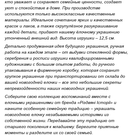
кто уважает и сохраняет семейные ценности, создает
уют и спокойствие в доме. При производстве
используются только высококлассные качественные
материалы. Идеальное сочетание ярких и качественных
красок и лаков, а также скрупулёзное разукрашивание
каждой детали, придают нашему ёлочному украшению
утонченный внешний вид. Высота игрушки – 12,5 см.
Детально продуманная идея будущего украшения, ручная
работа на каждом этапе – от выдувки стеклянной формы,
серебрения и росписи игрушки квалифицированными
художниками с большим опытом работы, до ручного
упаковывания в фирменную коробку, которая сохранит
хрупкое украшение при транспортировании от склада до
вашей новогодней елочки – все это небольшие секреты
непревзойденности наших новогодних украшений.
Соберите свою коллекцию воспоминаний вместе с
елочными украшениями от бренда «Різдвяні Історії» и
начните особенную семейную традицию – украшать
новогоднюю елочку незабываемыми историями из
собственной жизни.
Передавайте эту традицию от
старшего поколения к младшему. Берегите приятные
моменты и разделите их со своей семьей.