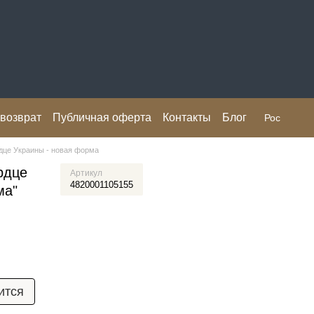
 возврат
Публичная оферта
Контакты
Блог
Рос
дце Украины - новая форма
рдце
Артикул
4820001105155
ма"
ится