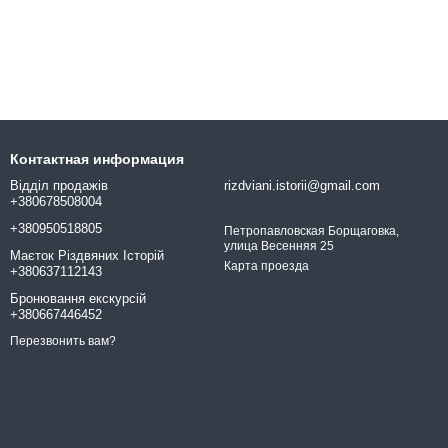
Контактная информация
Відділ продажів
rizdviani.istorii@gmail.com
+380678508004
+380950518805
Петропавловская Борщаговка,
улица Весенняя 25
Маєток Різдвяних Історій
Карта проезда
+380637112143
Бронювання екскурсій
+380667446452
Перезвонить вам?