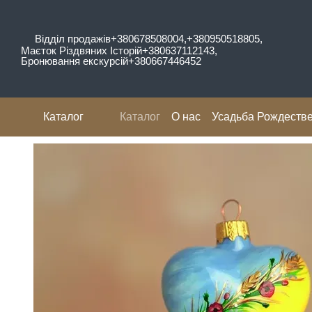
Перейти к основному контенту
Відділ продажів
+380678508004,
+380950518805,
Маєток Різдвяних Історій
+380637112143,
Бронювання екскурсій
+380667446452
Каталог
Каталог
О нас
Усадьба Рождестве
Отзывы